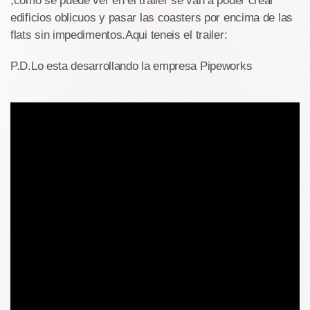
,como se puede ver en el trailer se van a poder crear
edificios oblicuos y pasar las coasters por encima de las
flats sin impedimentos.Aqui teneis el trailer:
P.D.Lo esta desarrollando la empresa Pipeworks