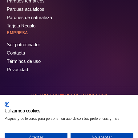
Parques temáticos
Parques acuáticos
Parques de naturaleza
Tarjeta Regalo
EMPRESA
Ser patrocinador
Contacta
Términos de uso
Privacidad
CREADO CON
DESDE BARCELONA
OCIOTUR DIGITAL SL. © Todos los derechos reservados · 2026
Utilizamos cookies
Propias y de terceros para personalizar acorde con tus preferencias y más
Aceptar
No aceptar