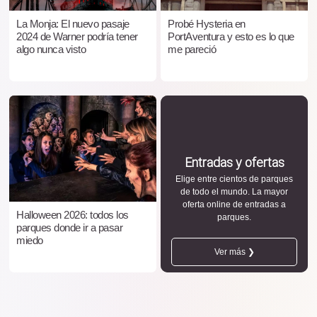
La Monja: El nuevo pasaje
Probé Hysteria en
2024 de Warner podría tener
PortAventura y esto es lo que
algo nunca visto
me pareció
Entradas y ofertas
Elige entre cientos de parques
de todo el mundo. La mayor
oferta online de entradas a
Halloween 2026: todos los
parques.
parques donde ir a pasar
miedo
Ver más ❯