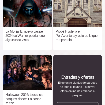
La Monja: El nuevo pasaje
Probé Hysteria en
2024 de Warner podría tener
PortAventura y esto es lo que
algo nunca visto
me pareció
Entradas y ofertas
Elige entre cientos de parques
de todo el mundo. La mayor
oferta online de entradas a
Halloween 2026: todos los
parques.
parques donde ir a pasar
miedo