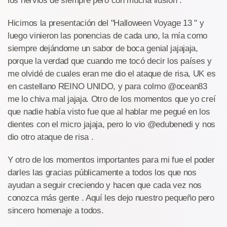
los nervios de siempre pero con mucha ilusión .
Hicimos la presentación del "Halloween Voyage 13 " y
luego vinieron las ponencias de cada uno, la mía como
siempre dejándome un sabor de boca genial jajajaja,
porque la verdad que cuando me tocó decir los países y
me olvidé de cuales eran me dio el ataque de risa, UK es
en castellano REINO UNIDO, y para colmo @ocean83
me lo chiva mal jajaja. Otro de los momentos que yo creí
que nadie había visto fue que al hablar me pegué en los
dientes con el micro jajaja, pero lo vio @edubenedi y nos
dio otro ataque de risa .
Y otro de los momentos importantes para mi fue el poder
darles las gracias públicamente a todos los que nos
ayudan a seguir creciendo y hacen que cada vez nos
conozca más gente . Aquí les dejo nuestro pequeño pero
sincero homenaje a todos.