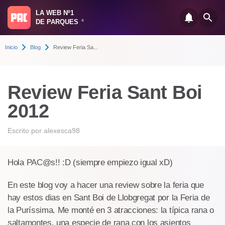
LA WEB Nº1
DE PARQUES
®
Inicio
Blog
Review Feria Sa...
Review Feria Sant Boi
2012
Escrito por
alexesca98
Hola PAC@s!! :D (siempre empiezo igual xD)
En este blog voy a hacer una review sobre la feria que
hay estos dias en Sant Boi de Llobgregat por la Feria de
la Puríssima. Me monté en 3 atracciones: la típica rana o
saltamontes, una especie de rana con los asientos