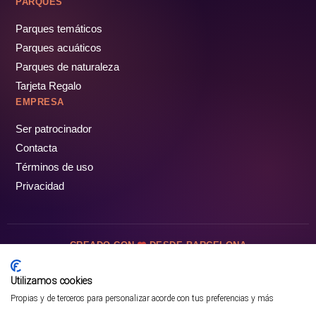
PARQUES
Parques temáticos
Parques acuáticos
Parques de naturaleza
Tarjeta Regalo
EMPRESA
Ser patrocinador
Contacta
Términos de uso
Privacidad
CREADO CON
DESDE BARCELONA
OCIOTUR DIGITAL SL. © Todos los derechos reservados · 2026
Utilizamos cookies
Propias y de terceros para personalizar acorde con tus preferencias y más