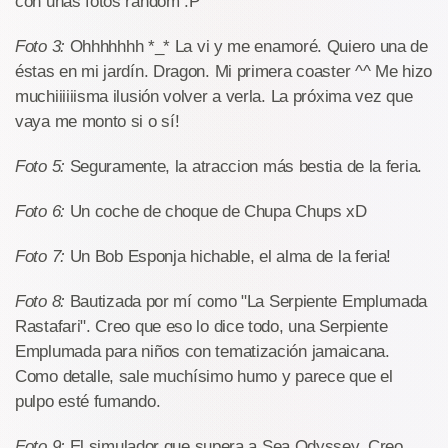
con unas fotos random :P
Foto 3:
Ohhhhhhh *_* La vi y me enamoré. Quiero una de
éstas en mi jardín. Dragon. Mi primera coaster ^^ Me hizo
muchiiiiiisma ilusión volver a verla. La próxima vez que
vaya me monto si o sí!
Foto 5:
Seguramente, la atraccion más bestia de la feria.
Foto 6:
Un coche de choque de Chupa Chups xD
Foto 7:
Un Bob Esponja hichable, el alma de la feria!
Foto 8:
Bautizada por mí como "La Serpiente Emplumada
Rastafari". Creo que eso lo dice todo, una Serpiente
Emplumada para niños con tematización jamaicana.
Como detalle, sale muchísimo humo y parece que el
pulpo esté fumando.
Foto 9:
El simulador que supera a Sea Odyssey. Creo