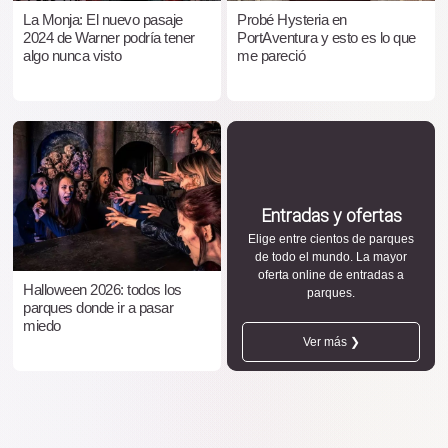
La Monja: El nuevo pasaje
Probé Hysteria en
2024 de Warner podría tener
PortAventura y esto es lo que
algo nunca visto
me pareció
Entradas y ofertas
Elige entre cientos de parques
de todo el mundo. La mayor
oferta online de entradas a
Halloween 2026: todos los
parques.
parques donde ir a pasar
miedo
Ver más ❯