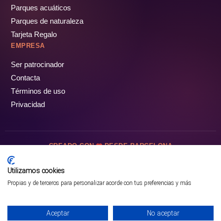
Parques acuáticos
Parques de naturaleza
Tarjeta Regalo
EMPRESA
Ser patrocinador
Contacta
Términos de uso
Privacidad
CREADO CON
DESDE BARCELONA
OCIOTUR DIGITAL SL. © Todos los derechos reservados · 2026
Utilizamos cookies
Propias y de terceros para personalizar acorde con tus preferencias y más
Aceptar
No aceptar