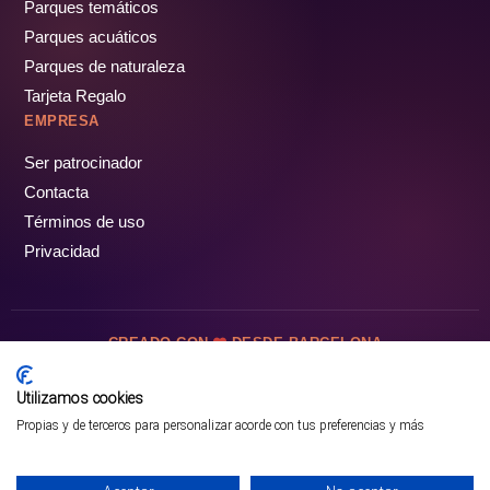
Parques temáticos
Parques acuáticos
Parques de naturaleza
Tarjeta Regalo
EMPRESA
Ser patrocinador
Contacta
Términos de uso
Privacidad
CREADO CON
DESDE BARCELONA
OCIOTUR DIGITAL SL. © Todos los derechos reservados · 2026
Utilizamos cookies
Propias y de terceros para personalizar acorde con tus preferencias y más