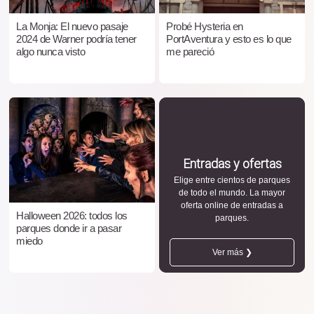
La Monja: El nuevo pasaje
Probé Hysteria en
2024 de Warner podría tener
PortAventura y esto es lo que
algo nunca visto
me pareció
Entradas y ofertas
Elige entre cientos de parques
de todo el mundo. La mayor
oferta online de entradas a
Halloween 2026: todos los
parques.
parques donde ir a pasar
miedo
Ver más ❯