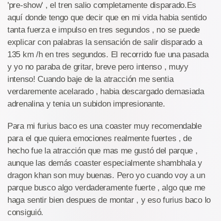
'pre-show' , el tren salio completamente disparado.Es
aquí donde tengo que decir que en mi vida habia sentido
tanta fuerza e impulso en tres segundos , no se puede
explicar con palabras la sensación de salir disparado a
135 km /h en tres segundos. El recorrido fue una pasada
y yo no paraba de gritar, breve pero intenso , muyy
intenso! Cuando baje de la atracción me sentia
verdaremente acelarado , habia descargado demasiada
adrenalina y tenia un subidon impresionante.
Para mi furius baco es una coaster muy recomendable
para el que quiera emociones realmente fuertes , de
hecho fue la atracción que mas me gustó del parque ,
aunque las demás coaster especialmente shambhala y
dragon khan son muy buenas. Pero yo cuando voy a un
parque busco algo verdaderamente fuerte , algo que me
haga sentir bien despues de montar , y eso furius baco lo
consiguió.