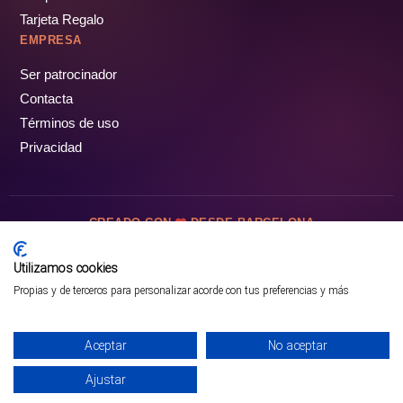
Tarjeta Regalo
EMPRESA
Ser patrocinador
Contacta
Términos de uso
Privacidad
CREADO CON
DESDE BARCELONA
OCIOTUR DIGITAL SL. © Todos los derechos reservados · 2026
Utilizamos cookies
Propias y de terceros para personalizar acorde con tus preferencias y más
Aceptar
No aceptar
Ajustar
¡PÁSALO!
ENTRADAS Y OFERTAS ❯