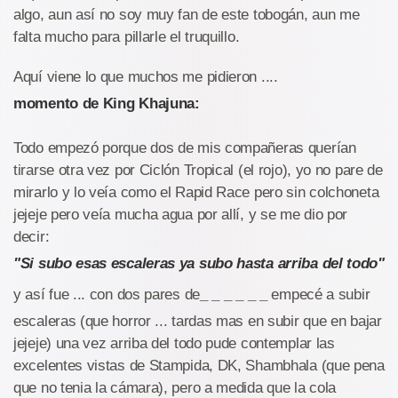
algo, aun así no soy muy fan de este tobogán, aun me
falta mucho para pillarle el truquillo.
Aquí viene lo que muchos me pidieron ....
momento de King Khajuna:
Todo empezó porque dos de mis compañeras querían
tirarse otra vez por Ciclón Tropical (el rojo), yo no pare de
mirarlo y lo veía como el Rapid Race pero sin colchoneta
jejeje pero veía mucha agua por allí, y se me dio por
decir:
"Si subo esas escaleras ya subo hasta arriba del todo"
y así fue ... con dos pares de
_ _ _ _ _ _
empecé a subir
escaleras (que horror ... tardas mas en subir que en bajar
jejeje) una vez arriba del todo pude contemplar las
excelentes vistas de Stampida, DK, Shambhala (que pena
que no tenia la cámara), pero a medida que la cola