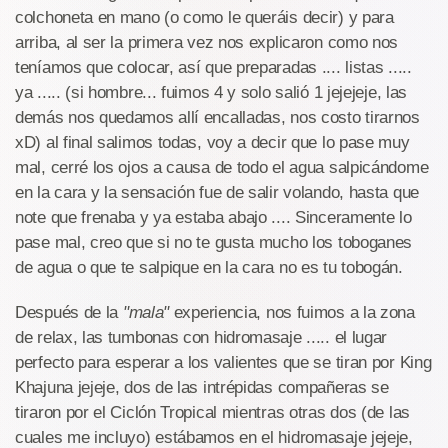
colchoneta en mano (o como le queráis decir) y para
arriba, al ser la primera vez nos explicaron como nos
teníamos que colocar, así que preparadas .... listas .....
ya ..... (si hombre... fuimos 4 y solo salió 1 jejejeje, las
demás nos quedamos allí encalladas, nos costo tirarnos
xD) al final salimos todas, voy a decir que lo pase muy
mal, cerré los ojos a causa de todo el agua salpicándome
en la cara y la sensación fue de salir volando, hasta que
note que frenaba y ya estaba abajo .... Sinceramente lo
pase mal, creo que si no te gusta mucho los toboganes
de agua o que te salpique en la cara no es tu tobogán.
Después de la
"mala"
experiencia, nos fuimos a la zona
de relax, las tumbonas con hidromasaje ..... el lugar
perfecto para esperar a los valientes que se tiran por King
Khajuna jejeje, dos de las intrépidas compañeras se
tiraron por el Ciclón Tropical mientras otras dos (de las
cuales me incluyo) estábamos en el hidromasaje jejeje,