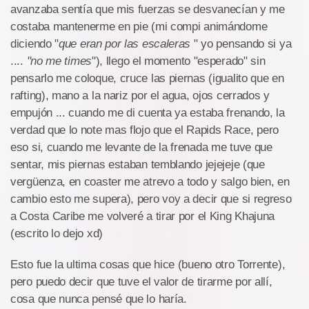
avanzaba sentía que mis fuerzas se desvanecían y me
costaba mantenerme en pie (mi compi animándome
diciendo "
que eran por las escaleras
" yo pensando si ya
....
"no me times
"), llego el momento "esperado" sin
pensarlo me coloque, cruce las piernas (igualito que en
rafting), mano a la nariz por el agua, ojos cerrados y
empujón ... cuando me di cuenta ya estaba frenando, la
verdad que lo note mas flojo que el Rapids Race, pero
eso si, cuando me levante de la frenada me tuve que
sentar, mis piernas estaban temblando jejejeje (que
vergüenza, en coaster me atrevo a todo y salgo bien, en
cambio esto me supera), pero voy a decir que si regreso
a Costa Caribe me volveré a tirar por el King Khajuna
(escrito lo dejo xd)
Esto fue la ultima cosas que hice (bueno otro Torrente),
pero puedo decir que tuve el valor de tirarme por allí,
cosa que nunca pensé que lo haría.