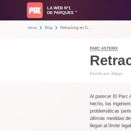
LA WEB Nº1
DE PARQUES
®
Inicio
Blog
Retracking en G...
PARC ASTERIX
Retra
Escrito por
Jalpys
Al parecer El Parc 
hecho, los ingenie
problemáticas (ante
últimas medidas de
llegan al límite leg