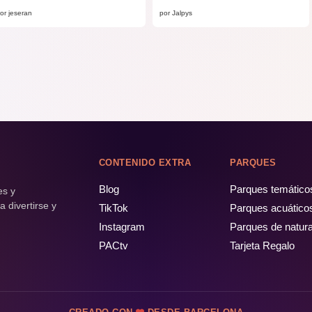
or jeseran
por Jalpys
CONTENIDO EXTRA
PARQUES
Blog
Parques temático
es y
 divertirse y
TikTok
Parques acuático
Instagram
Parques de natur
PACtv
Tarjeta Regalo