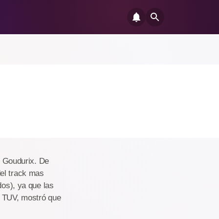
on Goudurix. De
del track mas
dos), ya que las
n TUV, mostró que