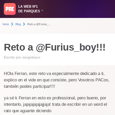
LA WEB Nº1
DE PARQUES
®
Inicio
Blog
Reto a @Furius_...
Reto a @Furius_boy!!!
Escrito por
sergiobaco
HOla Ferran, este reto va especialmente dedicado a ti,
explico en el vide en que consiste, pero Vosotros PACos,
también podeis participar!!!!
ya sé k Ferran en esto es professional, pero bueno, por
intentarlo, jajajajajajajjaja! trata de escribir en un word el
rato que aguante diciendo