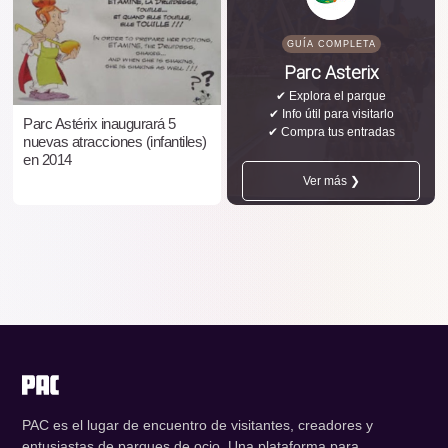
GUÍA COMPLETA
Parc Asterix
✔ Explora el parque
✔ Info útil para visitarlo
Parc Astérix inaugurará 5
✔ Compra tus entradas
nuevas atracciones (infantiles)
en 2014
Ver más ❯
PAC es el lugar de encuentro de visitantes, creadores y
entusiastas de parques de ocio. Una plataforma para