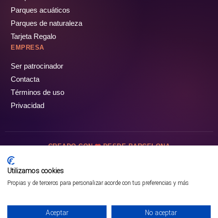
Parques acuáticos
Parques de naturaleza
Tarjeta Regalo
EMPRESA
Ser patrocinador
Contacta
Términos de uso
Privacidad
CREADO CON
DESDE BARCELONA
OCIOTUR DIGITAL SL. © Todos los derechos reservados · 2026
Utilizamos cookies
Propias y de terceros para personalizar acorde con tus preferencias y más
Aceptar
No aceptar