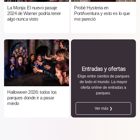
La Monja: El nuevo pasaje
Probé Hysteria en
2024 de Warner podría tener
PortAventura y esto es lo que
algo nunca visto
me pareció
Entradas y ofertas
Elige entre cientos de parques
de todo el mundo. La mayor
oferta online de entradas a
Halloween 2026: todos los
parques.
parques donde ir a pasar
miedo
Ver más ❯