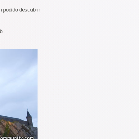
n podido descubrir
b