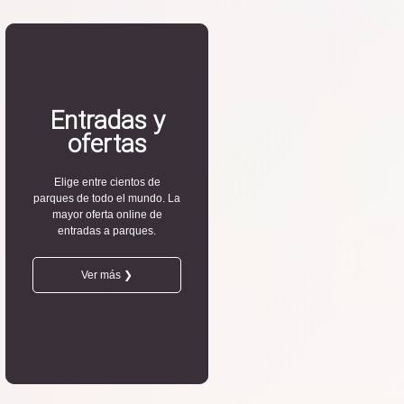
Entradas y
ofertas
Elige entre cientos de
parques de todo el mundo. La
mayor oferta online de
entradas a parques.
Ver más ❯