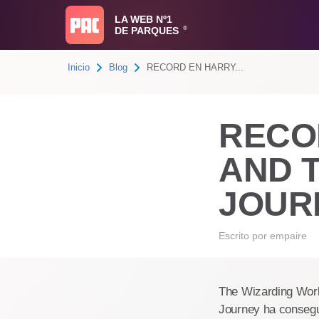
LA WEB Nº1
DE PARQUES
®
Inicio
Blog
RECORD EN HARRY...
RECO
AND 
JOUR
Escrito por
empaire
The Wizarding World
Journey ha consegui