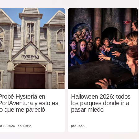
Probé Hysteria en
Halloween 2026: todos
PortAventura y esto es
los parques donde ir a
lo que me pareció
pasar miedo
0-09-2024
por Éric A.
por Éric A.