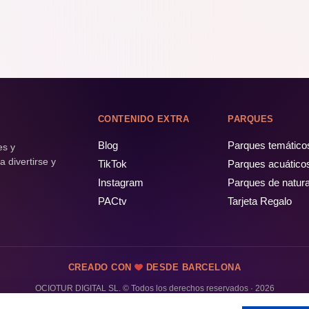
CONTENIDO EXTRA
PARQUES
Blog
Parques temático
es y
 divertirse y
TikTok
Parques acuático
Instagram
Parques de natur
PACtv
Tarjeta Regalo
CREADO CON
DESDE BARCELONA
OCIOTUR DIGITAL SL. © Todos los derechos reservados · 2026