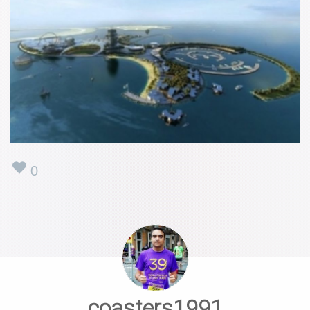
0
coasters1991