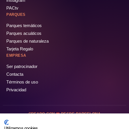
Instagram
PACtv
PARQUES
Parques temáticos
Parques acuáticos
Parques de naturaleza
Tarjeta Regalo
EMPRESA
Ser patrocinador
Contacta
Términos de uso
Privacidad
CREADO CON
DESDE BARCELONA
OCIOTUR DIGITAL SL. © Todos los derechos reservados · 2026
Utilizamos cookies