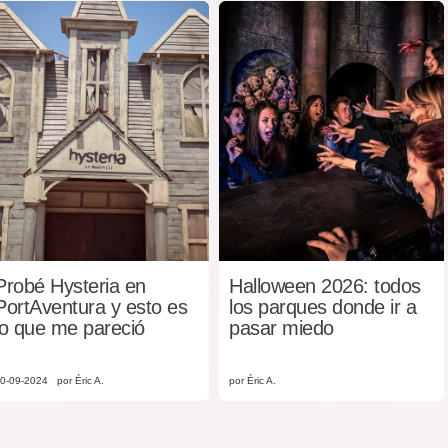
Probé Hysteria en
Halloween 2026: todos
PortAventura y esto es
los parques donde ir a
lo que me pareció
pasar miedo
0-09-2024
por Éric A.
por Éric A.