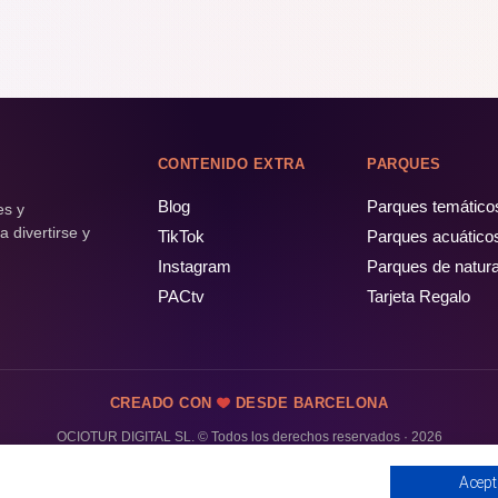
CONTENIDO EXTRA
PARQUES
Blog
Parques temático
es y
 divertirse y
TikTok
Parques acuático
Instagram
Parques de natur
PACtv
Tarjeta Regalo
CREADO CON
DESDE BARCELONA
OCIOTUR DIGITAL SL. © Todos los derechos reservados · 2026
Acept