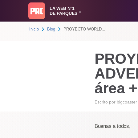
LA WEB Nº1
DE PARQUES
®
Inicio
Blog
PROYECTO WORLD...
PROY
ADVEN
área +
Escrito por
bigcoaster
Buenas a todos,