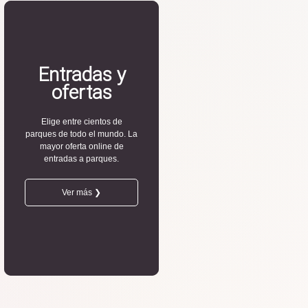
Entradas y
ofertas
Elige entre cientos de
parques de todo el mundo. La
mayor oferta online de
entradas a parques.
Ver más ❯