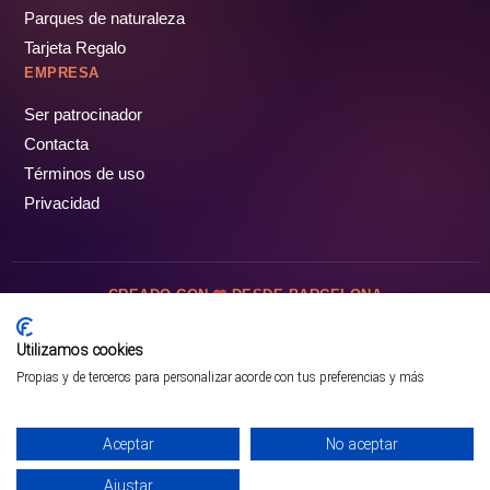
Parques de naturaleza
Tarjeta Regalo
EMPRESA
Ser patrocinador
Contacta
Términos de uso
Privacidad
CREADO CON
DESDE BARCELONA
OCIOTUR DIGITAL SL. © Todos los derechos reservados · 2026
Utilizamos cookies
Propias y de terceros para personalizar acorde con tus preferencias y más
Aceptar
No aceptar
Ajustar