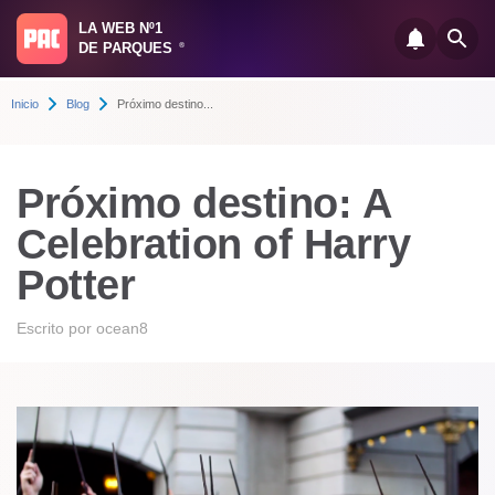
LA WEB Nº1
DE PARQUES
®
Inicio
Blog
Próximo destino...
Próximo destino: A
Celebration of Harry
Potter
Escrito por
ocean8