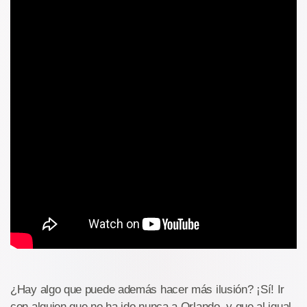
¿Hay algo que puede además hacer más ilusión? ¡Sí! Ir
con alguien que no ha ido nunca a Orlando, y que al igual