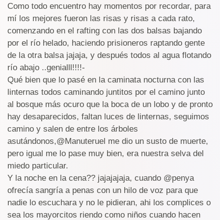
Como todo encuentro hay momentos por recordar, para
mí los mejores fueron las risas y risas a cada rato,
comenzando en el rafting con las dos balsas bajando
por el río helado, haciendo prisioneros raptando gente
de la otra balsa jajaja, y después todos al agua flotando
río abajo ..genialll!!!!-
Qué bien que lo pasé en la caminata nocturna con las
linternas todos caminando juntitos por el camino junto
al bosque más ocuro que la boca de un lobo y de pronto
hay desaparecidos, faltan luces de linternas, seguimos
camino y salen de entre los árboles
asutándonos,@Manuteruel me dio un susto de muerte,
pero igual me lo pase muy bien, era nuestra selva del
miedo particular.
Y la noche en la cena?? jajajajaja, cuando @penya
ofrecía sangría a penas con un hilo de voz para que
nadie lo escuchara y no le pidieran, ahi los complices o
sea los mayorcitos riendo como niños cuando hacen