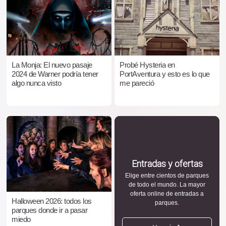
La Monja: El nuevo pasaje
Probé Hysteria en
2024 de Warner podría tener
PortAventura y esto es lo que
algo nunca visto
me pareció
Entradas y ofertas
Elige entre cientos de parques
de todo el mundo. La mayor
oferta online de entradas a
Halloween 2026: todos los
parques.
parques donde ir a pasar
miedo