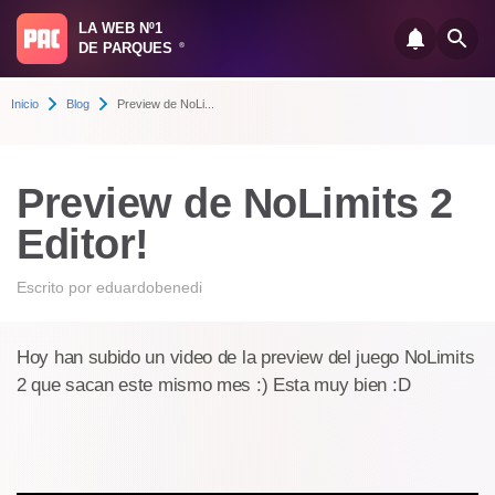
LA WEB Nº1
DE PARQUES
®
Inicio
Blog
Preview de NoLi...
Preview de NoLimits 2
Editor!
Escrito por
eduardobenedi
Hoy han subido un video de la preview del juego NoLimits
2 que sacan este mismo mes :) Esta muy bien :D