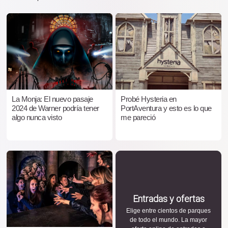
La Monja: El nuevo pasaje
Probé Hysteria en
2024 de Warner podría tener
PortAventura y esto es lo que
algo nunca visto
me pareció
Entradas y ofertas
Elige entre cientos de parques
de todo el mundo. La mayor