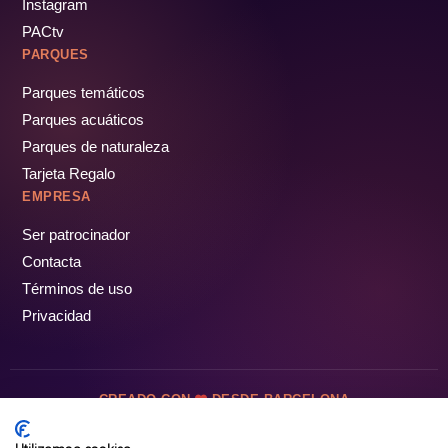
Instagram
PACtv
PARQUES
Parques temáticos
Parques acuáticos
Parques de naturaleza
Tarjeta Regalo
EMPRESA
Ser patrocinador
Contacta
Términos de uso
Privacidad
CREADO CON
DESDE BARCELONA
OCIOTUR DIGITAL SL. © Todos los derechos reservados · 2026