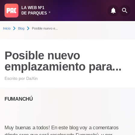
LA WEB Nº1
DE PARQUES
®
Inicio
Blog
Posible nuevo e...
Posible nuevo
emplazamiento para...
Escrito por
DaXin
FUMANCHÚ
Muy buenas a todos! En este blog voy a comentaros