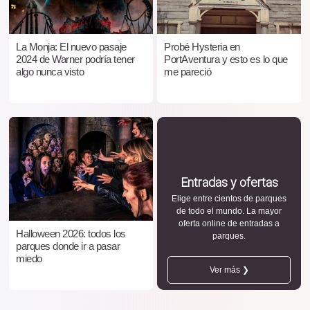
La Monja: El nuevo pasaje
Probé Hysteria en
2024 de Warner podría tener
PortAventura y esto es lo que
algo nunca visto
me pareció
Entradas y ofertas
Elige entre cientos de parques
de todo el mundo. La mayor
oferta online de entradas a
Halloween 2026: todos los
parques.
parques donde ir a pasar
miedo
Ver más ❯