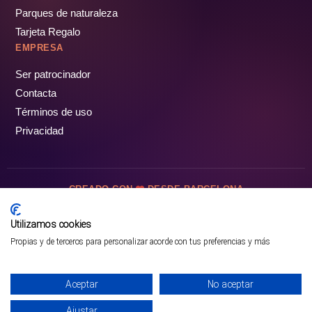
Parques de naturaleza
Tarjeta Regalo
EMPRESA
Ser patrocinador
Contacta
Términos de uso
Privacidad
CREADO CON
DESDE BARCELONA
OCIOTUR DIGITAL SL. © Todos los derechos reservados · 2026
Utilizamos cookies
Propias y de terceros para personalizar acorde con tus preferencias y más
Aceptar
No aceptar
Ajustar