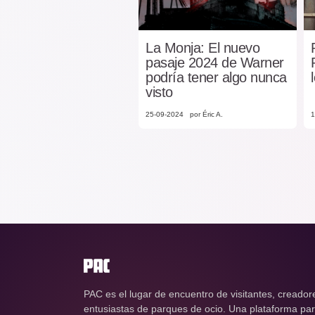
La Monja: El nuevo
pasaje 2024 de Warner
podría tener algo nunca
visto
25-09-2024
por Éric A.
1
PAC es el lugar de encuentro de visitantes, creador
entusiastas de parques de ocio. Una plataforma para