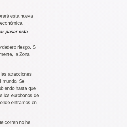
orará esta nueva
s económica.
ar pasar esta
rdadero riesgo. Si
emente, la Zona
 las atracciones
el mundo. Se
subiendo hasta que
os los eurobonos de
 donde entramos en
ue corren no he