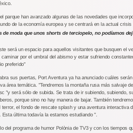
éxico.
el parque han avanzado algunas de las novedades que incorp
undo de la economía europea y se centrará en la actual crisi
ás de moda que unos shorts de terciopelo, no podíamos dej
e será un espacio para aquellos visitantes que busquen el ve
te, caminar por el umbral del abismo y estar sufriendo constant
o preferido"
abra sus puertas, Port Aventura ya ha anunciado cuáles serán
ueva área temática. "Tendremos la montaña rusa más salvaje d
c "y será sólo de subida. Se trata de ir subiendo, subiendo, 
mberos, porque sino no hay manera de bajar. También tendrem
l terror, el fondo de rescate splash y una aventura interactiva
. Esta última todavía la estamos estudiando ".
ulo del programa de humor Polònia de TV3 y con los tiempos q