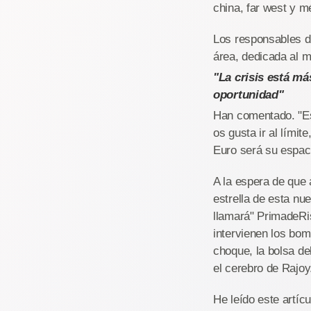
china, far west y m
Los responsables d
área, dedicada al m
"La crisis está m
oportunidad"
Han comentado. "Est
os gusta ir al lími
Euro será su espaci
A la espera de que 
estrella de esta n
llamará" PrimadeRis
intervienen los bo
choque, la bolsa de
el cerebro de Rajoy
He leído este artíc