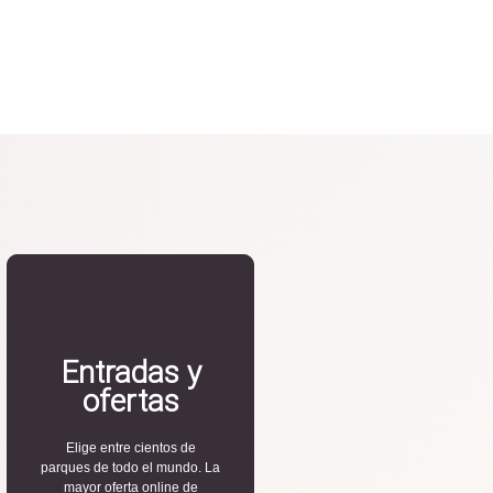
Entradas y
ofertas
Elige entre cientos de
parques de todo el mundo. La
mayor oferta online de