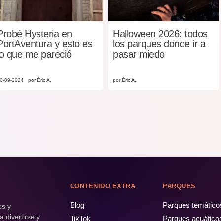
Probé Hysteria en
Halloween 2026: todos
PortAventura y esto es
los parques donde ir a
lo que me pareció
pasar miedo
0-09-2024
por Éric A.
por Éric A.
CONTENIDO EXTRA
PARQUES
Blog
Parques temático
es y
 divertirse y
TikTok
Parques acuático