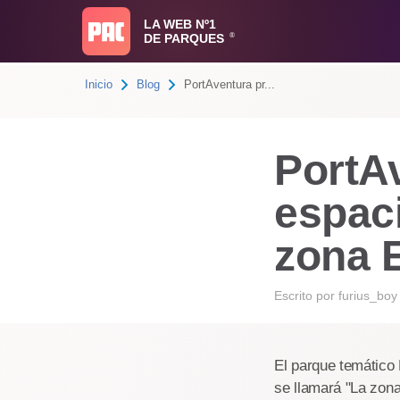
LA WEB Nº1
DE PARQUES
®
Inicio
Blog
PortAventura pr...
PortA
espac
zona 
Escrito por
furius_boy
El parque temático
se llamará "La zona