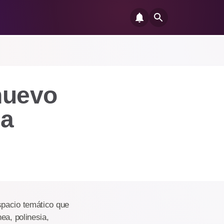
nuevo
La
spacio temático que
ea, polinesia,