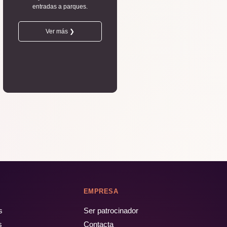
entradas a parques.
Ver más ❯
EMPRESA
s
Ser patrocinador
s
Contacta