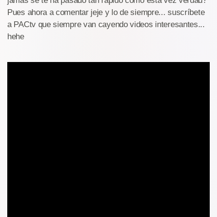
jamás se te ha pasado tan rápido como esta vez verdad?
Pues ahora a comentar jeje y lo de siempre... suscríbete
a PACtv que siempre van cayendo videos interesantes...
hehe