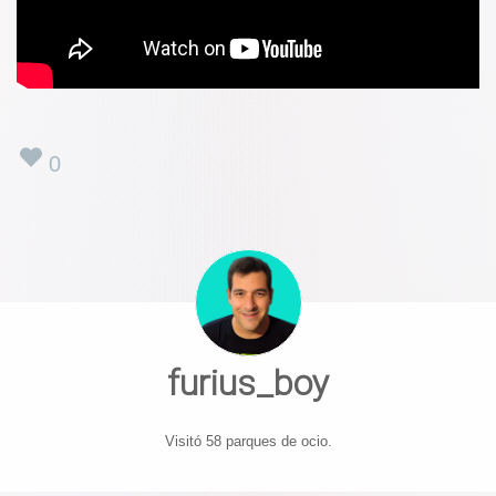
0
furius_boy
Visitó 58 parques de ocio.