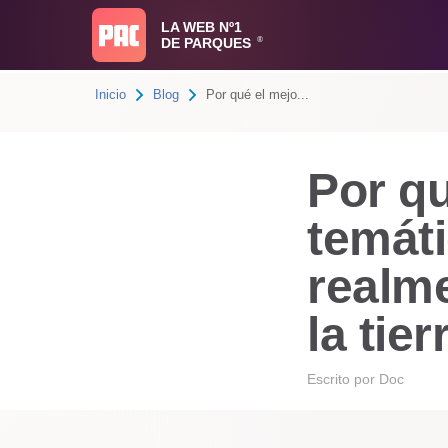
LA WEB Nº1
DE PARQUES
®
Inicio
Blog
Por qué el mejo...
Por qu
temát
realme
la tier
Escrito por
Doc