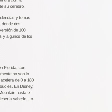
l día con la
de su cerebro.
dencias y temas
r, donde dos
versión de 100
s y algunos de los
Florida, con
emente no son lo
acelera de 0 a 180
 bucles. En Disney,
ountain hasta el
debería saberlo. Lo