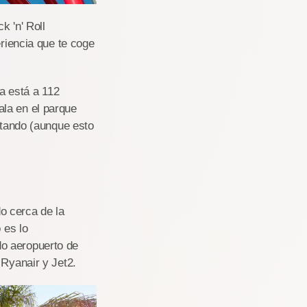
 'n' Roll
eriencia que te coge
 está a 112
la en el parque
lotando (aunque esto
o cerca de la
 es lo
do aeropuerto de
 Ryanair y Jet2.