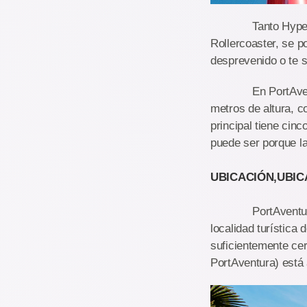
Tanto Hyperspace 
Rollercoaster, se p
desprevenido o te 
En PortAventura, 
metros de altura, 
principal tiene cin
puede ser porque la
UBICACIÓN,UBIC
PortAventura está 
localidad turística
suficientemente ce
PortAventura) está 