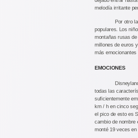
dejado entrar hasta
melodía irritante 
Por otro lado, Po
populares. Los niño
montañas rusas de 
millones de euros y
más emocionantes 
EMOCIONES
Disneyland París
todas las caracterí
suficientemente em
km / h en cinco seg
el pico de esto es
cambio de nombre es
monté 19 veces en 