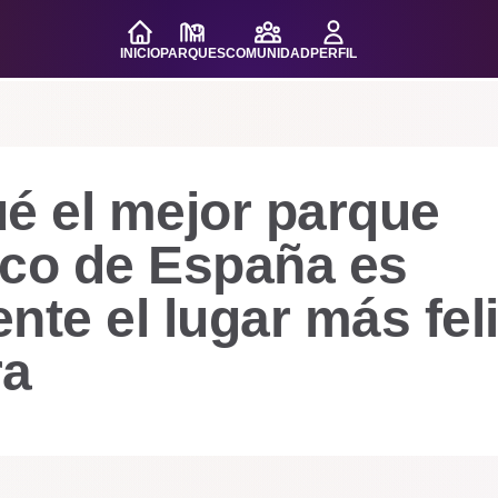
INICIO
PARQUES
COMUNIDAD
PERFIL
é el mejor parque
ico de España es
nte el lugar más fel
ra