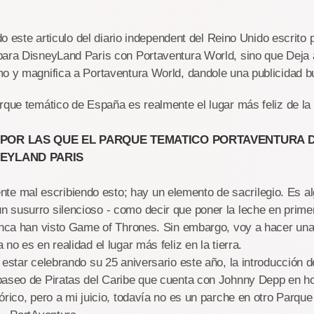
 articulo del diario independent del Reino Unido escrito p
para DisneyLand Paris con Portaventura World, sino que Deja 
mo y magnifica a Portaventura World, dandole una publicidad b
rque temático de España es realmente el lugar más feliz de la 
POR LAS QUE EL PARQUE TEMATICO PORTAVENTURA 
EYLAND PARIS
l escribiendo esto; hay un elemento de sacrilegio. Es alg
susurro silencioso - como decir que poner la leche en primer 
nunca han visto Game of Thrones. Sin embargo, voy a hacer una
dia no es en realidad el lugar más feliz en la tier
 estar celebrando su 25 aniversario este año, la introducción d
paseo de Piratas del Caribe que cuenta con Johnny Depp en h
órico, pero a mi juicio, todavía no es un parche en otro Parqu