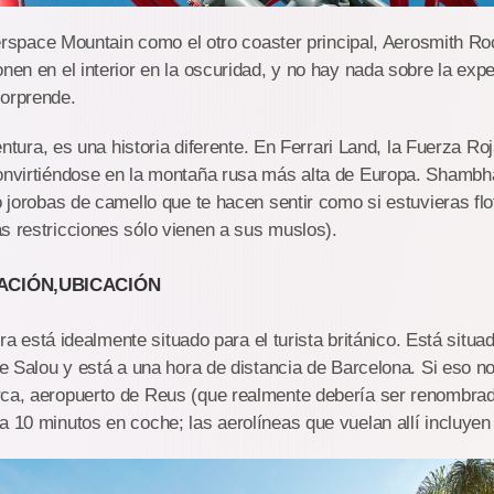
Mountain como el otro coaster principal, Aerosmith Rock
onen en el interior en la oscuridad, y no hay nada sobre la exp
sorprende.
es una historia diferente. En Ferrari Land, la Fuerza Roja
convirtiéndose en la montaña rusa más alta de Europa. Shambha
co jorobas de camello que te hacen sentir como si estuvieras f
s restricciones sólo vienen a sus muslos).
ACIÓN,UBICACIÓN
idealmente situado para el turista británico. Está situad
 de Salou y está a una hora de distancia de Barcelona. Si eso no
rca, aeropuerto de Reus (que realmente debería ser renombra
a 10 minutos en coche; las aerolíneas que vuelan allí incluyen