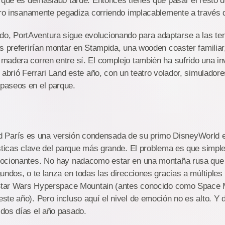
 que es demasiado tarde. Entonces tienes que pasar el resto de
pero insanamente pegadiza corriendo implacablemente a través 
rtAventura sigue evolucionando para adaptarse a las ten
s preferirían montar en Stampida, una wooden coaster familia
madera corren entre sí. El complejo también ha sufrido una in
 abrió Ferrari Land este año, con un teatro volador, simuladore
paseos en el parque.
 es una versión condensada de su primo DisneyWorld en 
sticas clave del parque más grande. El problema es que simpl
ocionantes. No hay nadacomo estar en una montaña rusa que 
undos, o te lanza en todas las direcciones gracias a múltiples
 Star Wars Hyperspace Mountain (antes conocido como Space M
te año). Pero incluso aquí el nivel de emoción no es alto. Y 
dos días el año pasado.