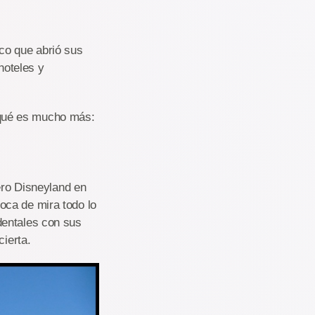
co que abrió sus
hoteles y
qué es mucho más:
o Disneyland en
oca de mira todo lo
dentales con sus
cierta.