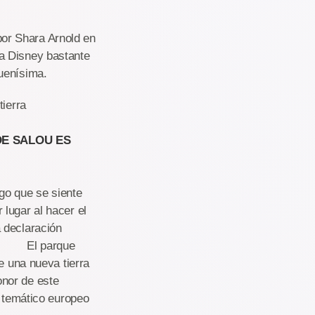
or Shara Arnold en
a Disney bastante
uenísima.
tierra
DE SALOU ES
o que se siente
lugar al hacer el
 declaración
ra. El parque
e una nueva tierra
onor de este
e temático europeo