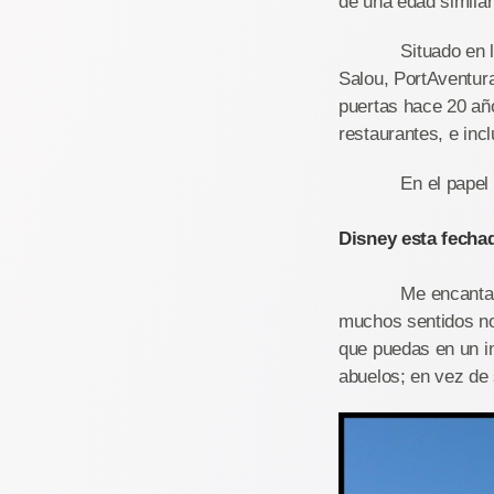
de una edad similar
Situado en las col
Salou, PortAventur
puertas hace 20 añ
restaurantes, e incl
En el papel suena
Disney esta fecha
Me encanta la bue
muchos sentidos no
que puedas en un i
abuelos; en vez de 