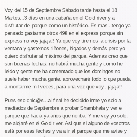
Voy del 15 de Septiembre Sábado tarde hasta el 18
Martes...3 días en una cabaña en el Gold river y a
disfrutar del parque como un histérico. Es mas...tengo ya
pensado gastarme otros 49€ en el express porque sin
express no voy jajaja!! Ya que voy tiremos la crisis por la
ventana y gastemos riñones, higados y demás pero yo
quiero disfrutar al máximo del parque. Ademas creo que
son buenas fechas, no habrá mucha gente y como he
leido y gente me ha comentado que los domingos no
suele haber mucha gente, aprovecharé todo lo que pueda
a montarme mil veces, para una vez que voy...jajaja!!
Pues eso chic@s...al final he decidido irme yo solo a
mediados de Septiembre a probar Shambhala y ver el
parque que hacia ya años que no iba. Y me voy yo solo,
me alojaré en el Gold river. Asi que si alguno de vosotros
está por esas fechas y va a ir al parque que me avise y