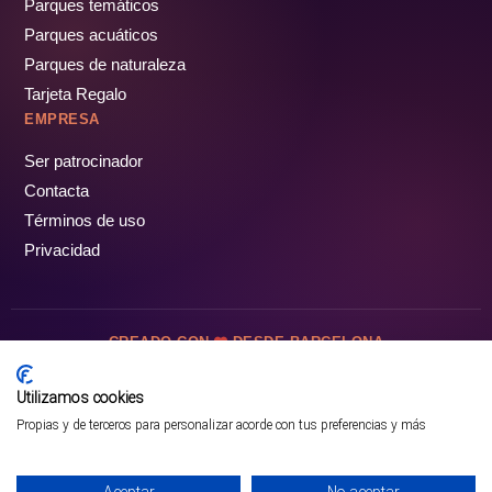
Parques temáticos
Parques acuáticos
Parques de naturaleza
Tarjeta Regalo
EMPRESA
Ser patrocinador
Contacta
Términos de uso
Privacidad
CREADO CON
DESDE BARCELONA
OCIOTUR DIGITAL SL. © Todos los derechos reservados · 2026
Utilizamos cookies
Propias y de terceros para personalizar acorde con tus preferencias y más