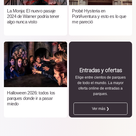
La Monja: El nuevo pasaje
Probé Hysteria en
2024 de Warner podría tener
PortAventura y esto es lo que
algo nunca visto
me pareció
Entradas y ofertas
Elige entre cientos de parques
de todo el mundo. La mayor
oferta online de entradas a
Halloween 2026: todos los
parques.
parques donde ir a pasar
miedo
Ver más ❯