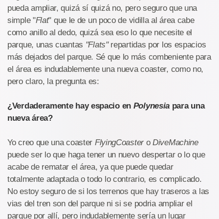
pueda ampliar, quizá sí quizá no, pero seguro que una
simple "
Flat
" que le de un poco de vidilla al área cabe
como anillo al dedo, quizá sea eso lo que necesite el
parque, unas cuantas
"Flats"
repartidas por los espacios
más dejados del parque. Sé que lo más combeniente para
el área es indudablemente una nueva coaster, como no,
pero claro, la pregunta es:
¿Verdaderamente hay espacio en
Polynesia
para una
nueva área?
Yo creo que una coaster
FlyingCoaster
o
DiveMachine
puede ser lo que haga tener un nuevo despertar o lo que
acabe de rematar el área, ya que puede quedar
totalmente adaptada o todo lo contrario, es complicado.
No estoy seguro de si los terrenos que hay traseros a las
vias del tren son del parque ni si se podria ampliar el
parque por allí, pero indudablemente sería un lugar