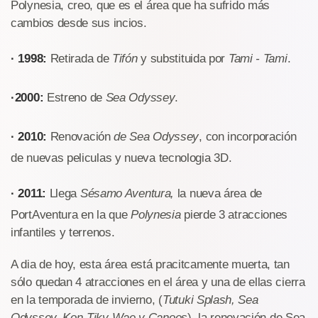
Polynesia, creo, que es el área que ha sufrido más
cambios desde sus incios.
· 1998:
Retirada de
Tifón
y substituida por
Tami - Tami
.
·2000:
Estreno de
Sea Odyssey
.
· 2010:
Renovación
de Sea Odyssey
, con incorporación
de nuevas peliculas y nueva tecnologia 3D.
· 2011:
Llega
Sésamo Aventura,
la nueva área de
PortAventura en la que
Polynesia
pierde 3 atracciones
infantiles y terrenos.
A dia de hoy, esta área está pracitcamente muerta, tan
sólo quedan 4 atracciones en el área y una de ellas cierra
en la temporada de invierno, (
Tutuki Splash, Sea
Odyssey, Kon-Tiky Wae y Canoes
), la renovación de Sea