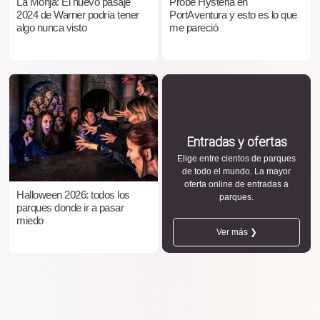
La Monja: El nuevo pasaje
Probé Hysteria en
2024 de Warner podría tener
PortAventura y esto es lo que
algo nunca visto
me pareció
Entradas y ofertas
Elige entre cientos de parques
de todo el mundo. La mayor
oferta online de entradas a
Halloween 2026: todos los
parques.
parques donde ir a pasar
miedo
Ver más ❯