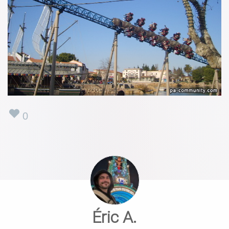
0
Éric A.