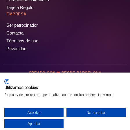
Tarjeta Regalo
EMPRESA
Ser patrocinador
Contacta
Términos de uso
Privacidad
CREADO CON
DESDE BARCELONA
OCIOTUR DIGITAL SL. © Todos los derechos reservados · 2026
Utilizamos cookies
Propias y de terceros para personalizar acorde con tus preferencias y más
Aceptar
No aceptar
Ajustar
¡PÁSALO!
ENTRADAS Y OFERTAS ❯