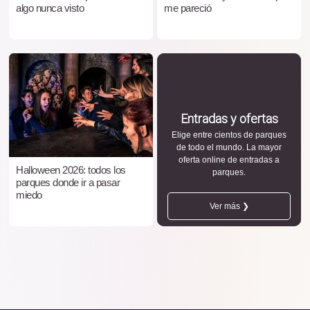
algo nunca visto
me pareció
Entradas y ofertas
Elige entre cientos de parques
de todo el mundo. La mayor
oferta online de entradas a
Halloween 2026: todos los
parques.
parques donde ir a pasar
miedo
Ver más ❯