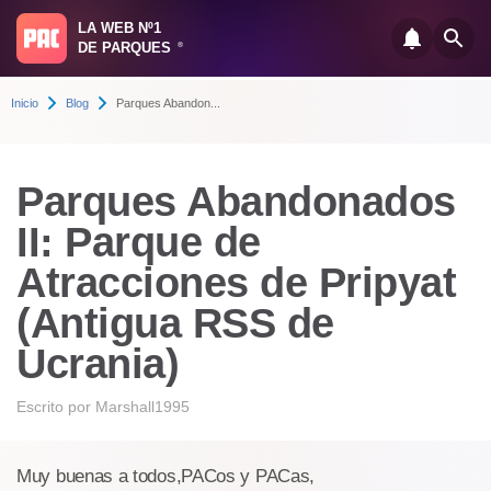
LA WEB Nº1
DE PARQUES
®
Inicio
Blog
Parques Abandon...
Parques Abandonados
II: Parque de
Atracciones de Pripyat
(Antigua RSS de
Ucrania)
Escrito por
Marshall1995
Muy buenas a todos,PACos y PACas,