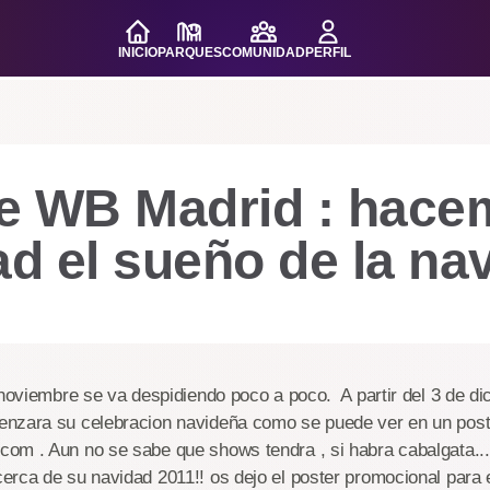
INICIO
PARQUES
COMUNIDAD
PERFIL
e WB Madrid : hace
ad el sueño de la na
 noviembre se va despidiendo poco a poco. A partir del 3 de d
nzara su celebracion navideña como se puede ver en un post
om . Aun no se sabe que shows tendra , si habra cabalgata....
erca de su navidad 2011!! os dejo el poster promocional para