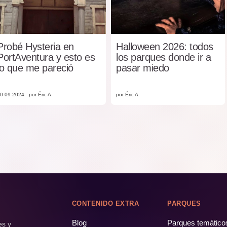
Probé Hysteria en
Halloween 2026: todos
PortAventura y esto es
los parques donde ir a
lo que me pareció
pasar miedo
0-09-2024
por Éric A.
por Éric A.
CONTENIDO EXTRA
PARQUES
Blog
Parques temático
es y