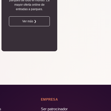
parques de todo el mundo. La
mayor oferta online de
entradas a parques.
Ver más ❯
EMPRESA
s
Ser patrocinador