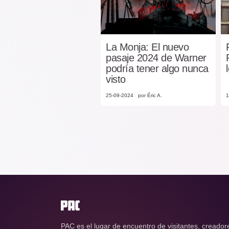
La Monja: El nuevo
pasaje 2024 de Warner
podría tener algo nunca
visto
25-09-2024
por Éric A.
1
PAC es el lugar de encuentro de visitantes, creador