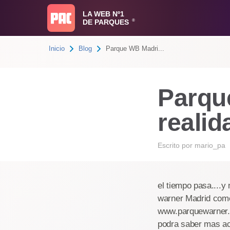
LA WEB Nº1
DE PARQUES
®
Inicio
Blog
Parque WB Madri...
Parqu
realid
Escrito por
mario_pa
el tiempo pasa....y
warner Madrid come
www.parquewarner.c
podra saber mas ac