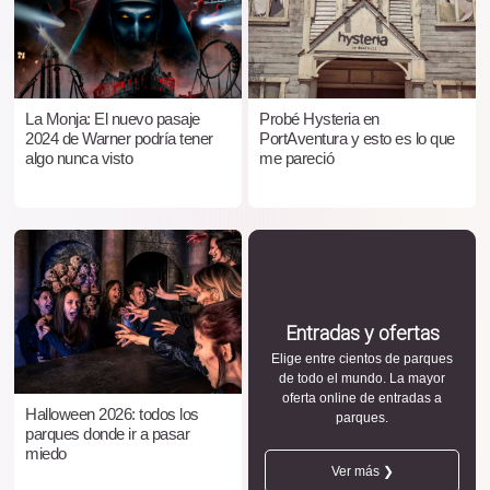
La Monja: El nuevo pasaje
Probé Hysteria en
2024 de Warner podría tener
PortAventura y esto es lo que
algo nunca visto
me pareció
Entradas y ofertas
Elige entre cientos de parques
de todo el mundo. La mayor
oferta online de entradas a
Halloween 2026: todos los
parques.
parques donde ir a pasar
miedo
Ver más ❯