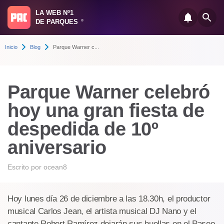
LA WEB Nº1
DE PARQUES
®
Inicio
Blog
Parque Warner c...
Parque Warner celebró
hoy una gran fiesta de
despedida de 10º
aniversario
Escrito por
ocean8
Hoy lunes día 26 de diciembre a las 18.30h, el productor
musical Carlos Jean, el artista musical DJ Nano y el
cantante Robert Ramírez dejarán sus huellas en el Paseo