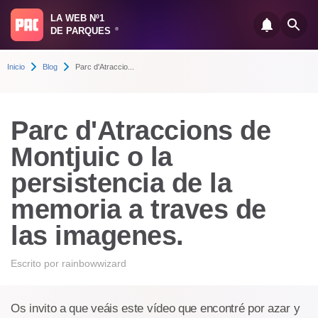
LA WEB Nº1
DE PARQUES
®
Inicio
Blog
Parc d'Atraccio...
Parc d'Atraccions de
Montjuic o la
persistencia de la
memoria a traves de
las imagenes.
Escrito por
rainbowwizard
Os invito a que veáis este vídeo que encontré por azar y