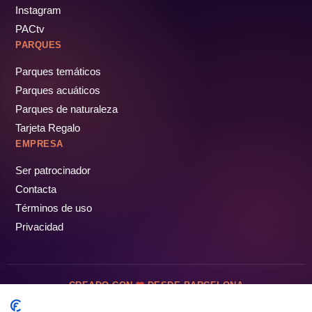
Instagram
PACtv
PARQUES
Parques temáticos
Parques acuáticos
Parques de naturaleza
Tarjeta Regalo
EMPRESA
Ser patrocinador
Contacta
Términos de uso
Privacidad
CREADO CON
DESDE BARCELONA
OCIOTUR DIGITAL SL. © Todos los derechos reservados · 2026