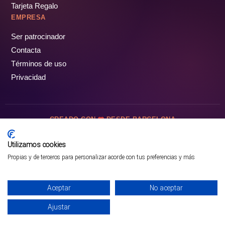
Tarjeta Regalo
EMPRESA
Ser patrocinador
Contacta
Términos de uso
Privacidad
CREADO CON
DESDE BARCELONA
OCIOTUR DIGITAL SL. © Todos los derechos reservados · 2026
Utilizamos cookies
Propias y de terceros para personalizar acorde con tus preferencias y más
Aceptar
No aceptar
Ajustar
¡PÁSALO!
GUÍA COMPLETA ❯
INICIO
PARQUES
COMUNIDAD
PERFIL