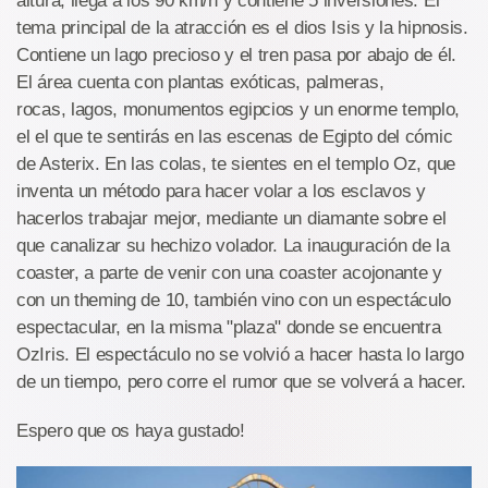
altura, llega a los 90 km/h y contiene 5 inversiones. El
tema principal de la atracción es el dios Isis y la hipnosis.
Contiene un lago precioso y el tren pasa por abajo de él.
El área cuenta con plantas exóticas, palmeras,
rocas, lagos, monumentos egipcios y un enorme templo,
el el que te sentirás en las escenas de Egipto del cómic
de Asterix. En las colas, te sientes en el templo Oz, que
inventa un método para hacer volar a los esclavos y
hacerlos trabajar mejor, mediante un diamante sobre el
que canalizar su hechizo volador. La inauguración de la
coaster, a parte de venir con una coaster acojonante y
con un theming de 10, también vino con un espectáculo
espectacular, en la misma "plaza" donde se encuentra
OzIris. El espectáculo no se volvió a hacer hasta lo largo
de un tiempo, pero corre el rumor que se volverá a hacer.
Espero que os haya gustado!