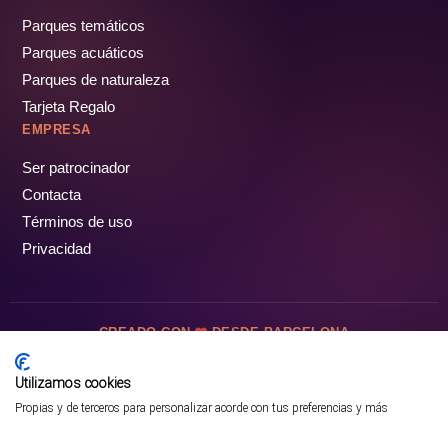
Parques temáticos
Parques acuáticos
Parques de naturaleza
Tarjeta Regalo
EMPRESA
Ser patrocinador
Contacta
Términos de uso
Privacidad
CREADO CON
DESDE BARCELONA
OCIOTUR DIGITAL SL. © Todos los derechos reservados · 2026
Utilizamos cookies
Propias y de terceros para personalizar acorde con tus preferencias y más