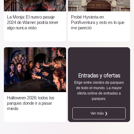
La Monja: El nuevo pasaje
Probé Hysteria en
2024 de Warner podría tener
PortAventura y esto es lo que
algo nunca visto
me pareció
Entradas y ofertas
Elige entre cientos de parques
de todo el mundo. La mayor
oferta online de entradas a
Halloween 2026: todos los
parques.
parques donde ir a pasar
miedo
Ver más ❯