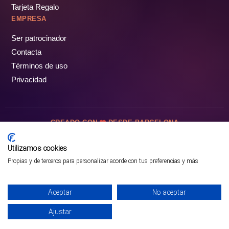
Tarjeta Regalo
EMPRESA
Ser patrocinador
Contacta
Términos de uso
Privacidad
CREADO CON
DESDE BARCELONA
OCIOTUR DIGITAL SL. © Todos los derechos reservados · 2026
Utilizamos cookies
Propias y de terceros para personalizar acorde con tus preferencias y más
Aceptar
No aceptar
Ajustar
¡PÁSALO!
ENTRADAS Y OFERTAS ❯
INICIO
PARQUES
COMUNIDAD
PERFIL