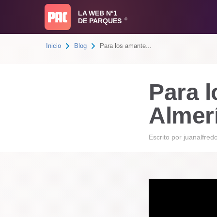
LA WEB Nº1
DE PARQUES
®
Inicio
Blog
Para los amante...
Para l
Almerí
Escrito por
juanalfred