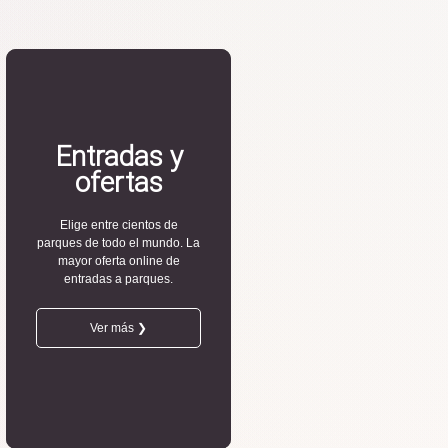
Entradas y
ofertas
Elige entre cientos de
parques de todo el mundo. La
mayor oferta online de
entradas a parques.
Ver más ❯