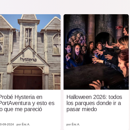
Probé Hysteria en
Halloween 2026: todos
PortAventura y esto es
los parques donde ir a
lo que me pareció
pasar miedo
0-09-2024
por Éric A.
por Éric A.