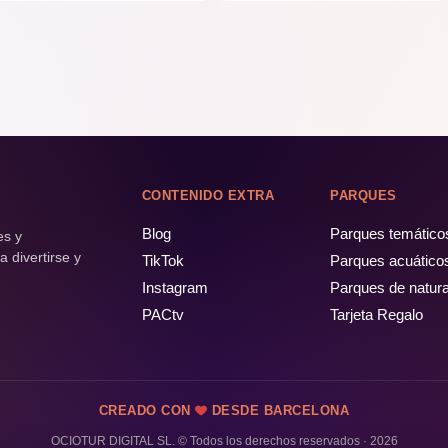
CONTENIDO EXTRA
PARQUES
Blog
Parques temático
es y
 divertirse y
TikTok
Parques acuático
Instagram
Parques de natur
PACtv
Tarjeta Regalo
CREADO CON
DESDE BARCELONA
OCIOTUR DIGITAL SL. © Todos los derechos reservados · 2026