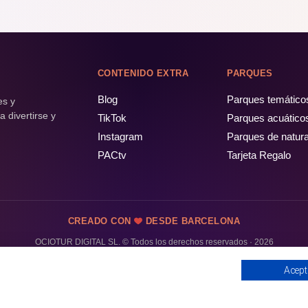
CONTENIDO EXTRA
PARQUES
Blog
Parques temático
es y
 divertirse y
TikTok
Parques acuático
Instagram
Parques de natur
PACtv
Tarjeta Regalo
CREADO CON
DESDE BARCELONA
OCIOTUR DIGITAL SL. © Todos los derechos reservados · 2026
Acept
PÁSALO!
ENTRADAS Y OFERTAS ❯