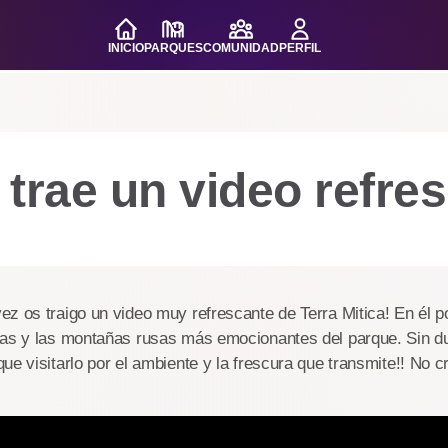
INICIO
PARQUES
COMUNIDAD
PERFIL
trae un video refre
ez os traigo un video muy refrescante de Terra Mitica! En él 
cas y las montañas rusas más emocionantes del parque. Sin d
ue visitarlo por el ambiente y la frescura que transmite!! No c