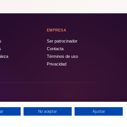
EMPRESA
s
Ser patrocinador
s
Contacta
aleza
Términos de uso
Privacidad
ar
No aceptar
Ajustar