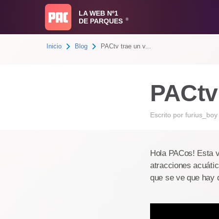
LA WEB Nº1
DE PARQUES
®
Inicio
Blog
PACtv trae un v...
PACtv 
Escrito por
furius_boy
Hola PACos! Esta v
atracciones acuáti
que se ve que hay q