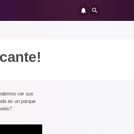
scante!
podemos ver sus
uda es un parque
reéis?