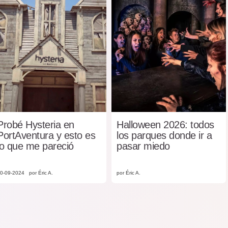
Probé Hysteria en
Halloween 2026: todos
PortAventura y esto es
los parques donde ir a
lo que me pareció
pasar miedo
0-09-2024
por Éric A.
por Éric A.