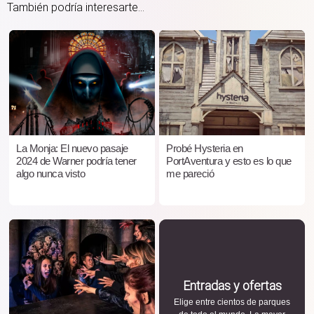
También podría interesarte...
La Monja: El nuevo pasaje
Probé Hysteria en
2024 de Warner podría tener
PortAventura y esto es lo que
algo nunca visto
me pareció
Entradas y ofertas
Elige entre cientos de parques