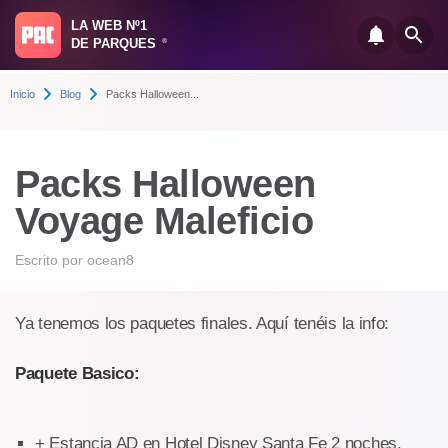
LA WEB Nº1
DE PARQUES
®
Inicio
Blog
Packs Halloween...
Packs Halloween
Voyage Maleficio
Escrito por
ocean8
Ya tenemos los paquetes finales. Aquí tenéis la info:
Paquete Basico:
+ Estancia AD en Hotel Disney Santa Fe 2 noches.