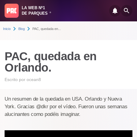
LA WEB Nº1
DE PARQUES
®
Inicio
Blog
PAC, quedada en...
PAC, quedada en
Orlando.
Escrito por
ocean8
Un resumen de la quedada en USA. Orlando y Nueva
York. Gracias @dkr por el vídeo. Fueron unas semanas
alucinantes como podéis imaginar.