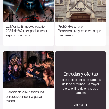
La Monja: El nuevo pasaje
Probé Hysteria en
2024 de Warner podría tener
PortAventura y esto es lo que
algo nunca visto
me pareció
Entradas y ofertas
Elige entre cientos de parques
de todo el mundo. La mayor
oferta online de entradas a
Halloween 2026: todos los
parques.
parques donde ir a pasar
miedo
Ver más ❯