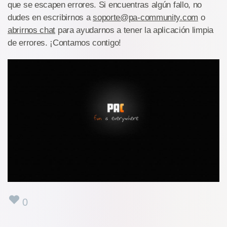
que se escapen errores. Si encuentras algún fallo, no
dudes en escribirnos a
soporte@pa-community.com
o
abrirnos chat
para ayudarnos a tener la aplicación limpia
de errores. ¡Contamos contigo!
0