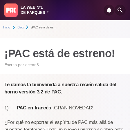
LA WEB Nº1
DE PARQUES
®
Inicio
Blog
¡PAC está de es...
¡PAC está de estreno!
Escrito por
ocean8
Te damos la bienvenida a nuestra recién salida del
horno versión 3.2 de PAC.
1)
PAC en francés
¡GRAN NOVEDAD!
¿Por qué no exportar el espíritu de PAC más allá de
nuestras fornteras? Todo un nuevo universo se abre ante