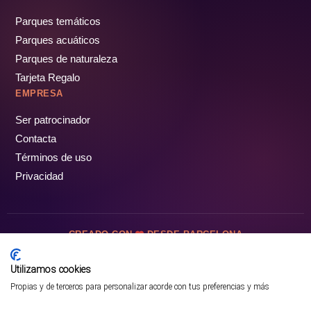
Parques temáticos
Parques acuáticos
Parques de naturaleza
Tarjeta Regalo
EMPRESA
Ser patrocinador
Contacta
Términos de uso
Privacidad
CREADO CON
DESDE BARCELONA
OCIOTUR DIGITAL SL. © Todos los derechos reservados · 2026
Utilizamos cookies
Propias y de terceros para personalizar acorde con tus preferencias y más