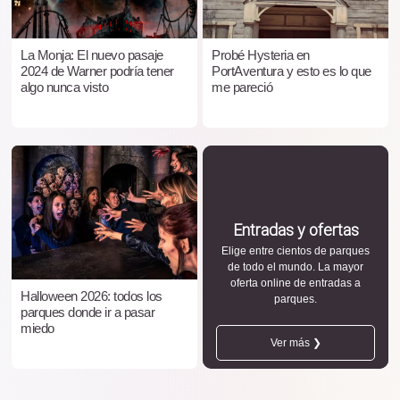
La Monja: El nuevo pasaje
Probé Hysteria en
2024 de Warner podría tener
PortAventura y esto es lo que
algo nunca visto
me pareció
Entradas y ofertas
Elige entre cientos de parques
de todo el mundo. La mayor
oferta online de entradas a
Halloween 2026: todos los
parques.
parques donde ir a pasar
miedo
Ver más ❯