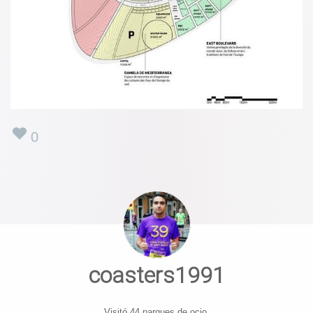
0
coasters1991
Visitó 44 parques de ocio.