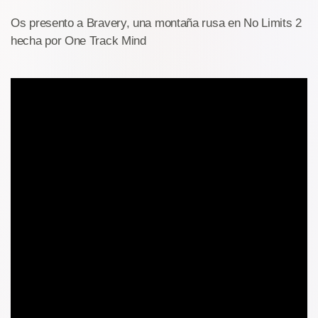
Os presento a Bravery, una montaña rusa en No Limits 2
hecha por One Track Mind