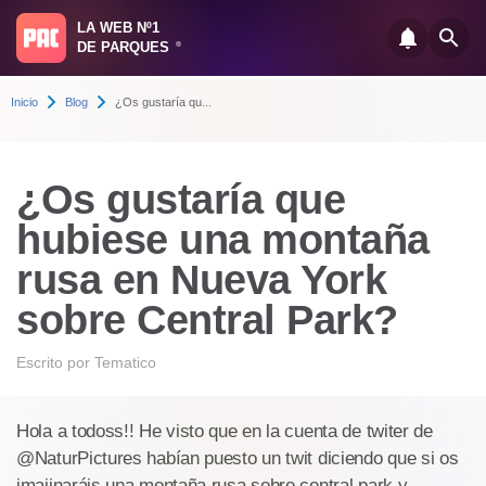
LA WEB Nº1
DE PARQUES
®
Inicio
Blog
¿Os gustaría qu...
¿Os gustaría que
hubiese una montaña
rusa en Nueva York
sobre Central Park?
Escrito por
Tematico
Hola a todoss!! He visto que en la cuenta de twiter de
@NaturPictures habían puesto un twit diciendo que si os
imajinaráis una montaña rusa sobre central park y