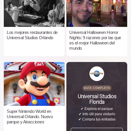
Los mejores restaurantes de
Universal Halloween Horror
Universal Studios Orlando
Nights: 9 razones por las que
es el mejor Halloween del
mundo
GUÍA COMPLETA
Universal Studios
Florida
✔ Explora el parque
Super Nintendo World en
✔ Info útil para visitarlo
Universal Orlando. Nuevo
✔ Compra tus entradas
parque y Atracciones