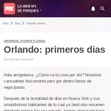
LA WEB Nº1
DE PARQUES
®
Inicio
Blog
Orlando: primer...
UNIVERSAL STUDIOS FLORIDA
Orlando: primeros dias
Escrito por
ocean8
Hola amigotesss. ¿Como va la cosa por ahi? Nosotros
cansadotes fisicamente pero por dentro llenos de
regocijoooo.
Despues de la brutalidad de dias en Nueva York y sus
amabilisimos habitantes de lo cual ya haré otro resumen
detallado porque fue una pasada, hemos aterrizado hace