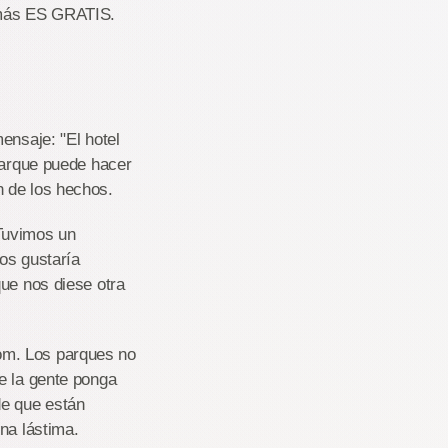
demás ES GRATIS.
ensaje: "El hotel
 parque puede hacer
n de los hechos.
 Tuvimos un
os gustaría
que nos diese otra
om. Los parques no
e la gente ponga
de que están
na lástima.