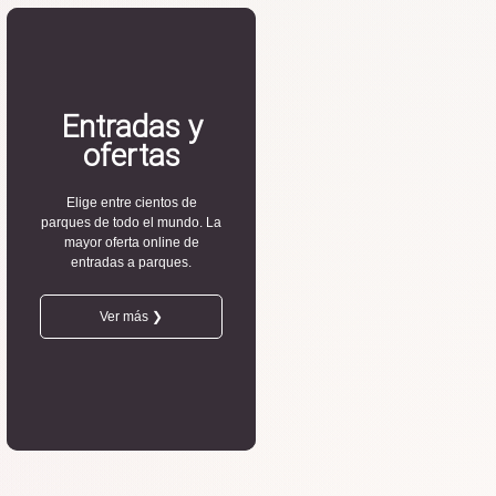
Entradas y
ofertas
Elige entre cientos de
parques de todo el mundo. La
mayor oferta online de
entradas a parques.
Ver más ❯