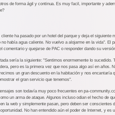
tros de forma ágil y continua. Es muy facil, importante y a
ce?
liente ha pasado por un hotel del parque y deja el siguiente m
 no había agua caliente. No vuelvo a alojarme en la vida". El
 el comentario y quejarse de PAC o responder dando su versió
tada sería la siguiente: "Sentimos enormemente lo sucedido.
dera, pero es la primera vez que nos pasa algo así en años. N
frecimos un gran descuento en la habitación y nos encantaría 
mostrar el gran servicio que tenemos".
mensajes son todavía muy poco frecuentes en pa-community.c
 como un arma de ataque. Algunos incluso odian el hecho de qu
en la web y simplemente pasan, pero deben ser conscientes 
oportunidad. No han entendido aún el poder de Internet, y es u