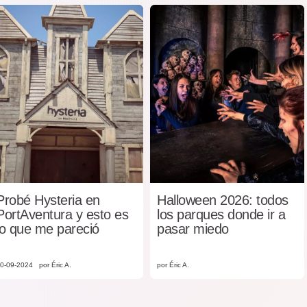
Probé Hysteria en
Halloween 2026: todos
PortAventura y esto es
los parques donde ir a
lo que me pareció
pasar miedo
0-09-2024
por Éric A.
por Éric A.