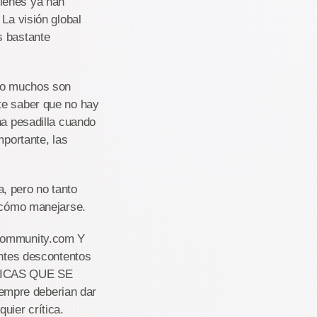
uienes ya han
La visión global
s bastante
ero muchos son
te saber que no hay
na pesadilla cuando
mportante, las
, pero no tanto
n cómo manejarse.
-community.com Y
entes descontentos
RÍTICAS QUE SE
empre deberian dar
uier crítica.