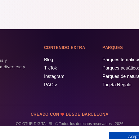
CONTENIDO EXTRA
PARQUES
Blog
Parques temático
es y
 divertirse y
TikTok
Parques acuático
Instagram
Parques de natur
PACtv
Tarjeta Regalo
CREADO CON
DESDE BARCELONA
OCIOTUR DIGITAL SL. © Todos los derechos reservados · 2026
Acept