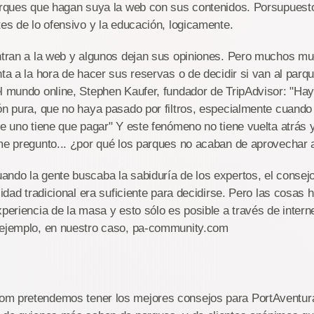
parques que hagan suya la web con sus contenidos. Porsupuest
tes de lo ofensivo y la educación, logicamente.
entran a la web y algunos dejan sus opiniones. Pero muchos m
nta a la hora de hacer sus reservas o de decidir si van al par
el mundo online, Stephen Kaufer, fundador de TripAdvisor: "Ha
ón pura, que no haya pasado por filtros, especialmente cuando 
ue uno tiene que pagar" Y este fenómeno no tiene vuelta atrás 
me pregunto... ¿por qué los parques no acaban de aprovechar 
ndo la gente buscaba la sabiduría de los expertos, el consejo
icidad tradicional era suficiente para decidirse. Pero las cosas
xperiencia de la masa y esto sólo es posible a través de intern
 ejemplo, en nuestro caso, pa-community.com
m pretendemos tener los mejores consejos para PortAventura