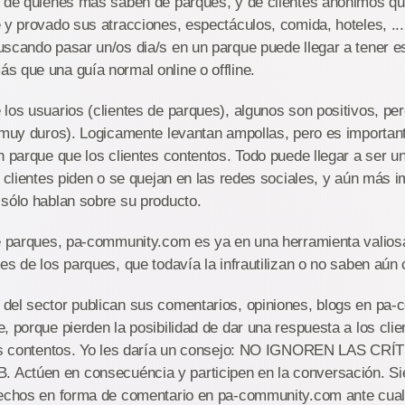
n de quienes más saben de parques, y de clientes anónimos q
 y provado sus atracciones, espectáculos, comida, hoteles, ... 
scando pasar un/os dia/s en un parque puede llegar a tener e
 que una guía normal online o offline.
los usuarios (clientes de parques), algunos son positivos, p
s muy duros). Logicamente levantan ampollas, pero es importan
n parque que los clientes contentos. Todo puede llegar a ser u
s clientes piden o se quejan en las redes sociales, y aún más i
sólo hablan sobre su producto.
de parques, pa-community.com es ya en una herramienta valiosa
es de los parques, que todavía la infrautilizan o no saben aú
del sector publican sus comentarios, opiniones, blogs en pa
, porque pierden la posibilidad de dar una respuesta a los cli
 los contentos. Yo les daría un consejo: NO IGNOREN LAS C
ctúen en consecuéncia y participen en la conversación. Si
hechos en forma de comentario en pa-community.com ante cualq