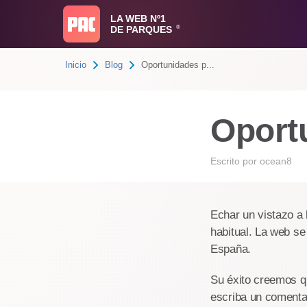
LA WEB Nº1
DE PARQUES
®
Inicio
Blog
Oportunidades p...
Oport
Escrito por
ocean8
Echar un vistazo a
habitual. La web s
España.
Su éxito creemos qu
escriba un comentar