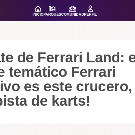
INICIO
PARQUES
COMUNIDAD
PERFIL
te de Ferrari Land: e
 temático Ferrari
tivo es este crucero,
pista de karts!