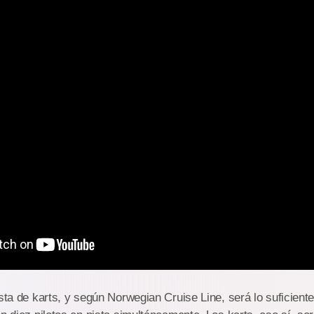
ista de karts, y según Norwegian Cruise Line, será lo suficien