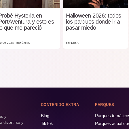
Probé Hysteria en
Halloween 2026: todos
PortAventura y esto es
los parques donde ir a
lo que me pareció
pasar miedo
0-09-2024
por Éric A.
por Éric A.
CONTENIDO EXTRA
PARQUES
Blog
Parques temático
es y
 divertirse y
TikTok
Parques acuático