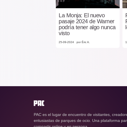
La Monja: El nuevo
pasaje 2024 de Warner
podría tener algo nunca
visto
25-09-2024
por Éric A.
1
PAC es el lugar de encuentro de visitantes, creador
entusiastas de parques de ocio. Una plataforma para
compartir online y en persona.