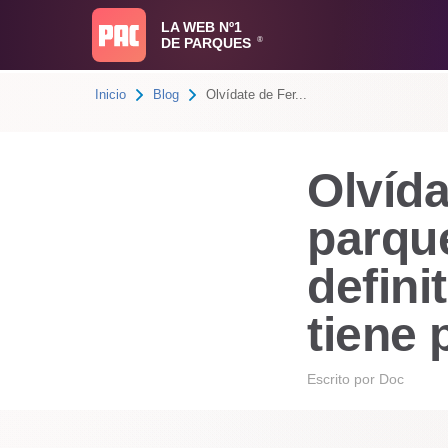
LA WEB Nº1
DE PARQUES
®
Inicio
Blog
Olvídate de Fer...
Olvída
parque
defini
tiene 
Escrito por
Doc