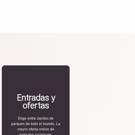
Entradas y
ofertas
Elige entre cientos de
parques de todo el mundo. La
mayor oferta online de
entradas a parques.