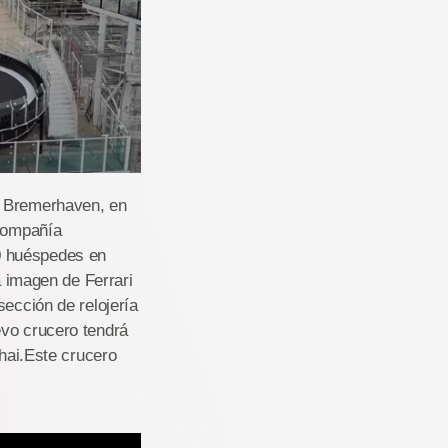
e Bremerhaven, en
 compañía
0 huéspedes en
a imagen de Ferrari
sección de relojería
evo crucero tendrá
ghai.Este crucero