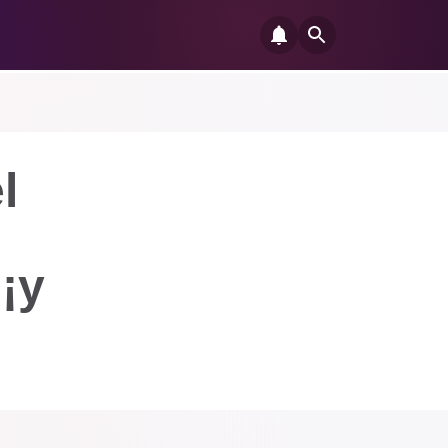
l
 ¡y