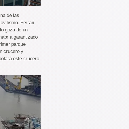
una de las
ovilismo. Ferrari
lo goza de un
habría garantizado
primer parque
n crucero y
 botará este crucero