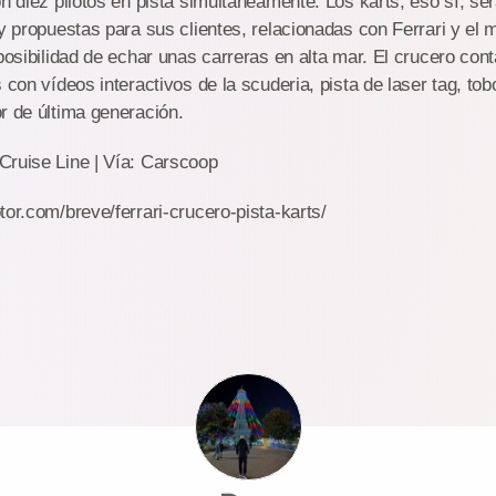
n diez pilotos en pista simultáneamente. Los karts, eso sí, ser
 y propuestas para sus clientes, relacionadas con Ferrari y el 
 posibilidad de echar unas carreras en alta mar. El crucero con
s con vídeos interactivos de la scuderia, pista de laser tag, to
r de última generación.
Cruise Line | Vía: Carscoop
tor.com/breve/ferrari-crucero-pista-karts/