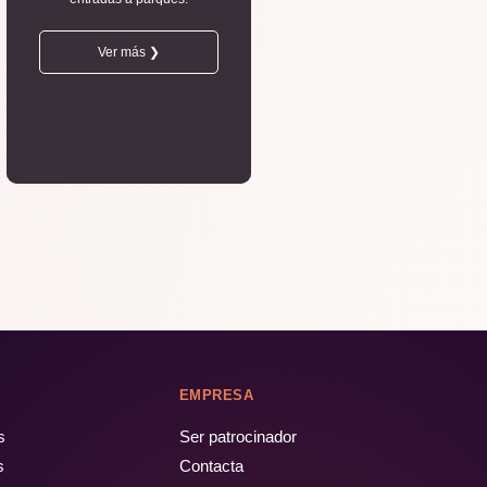
Ver más ❯
EMPRESA
s
Ser patrocinador
s
Contacta