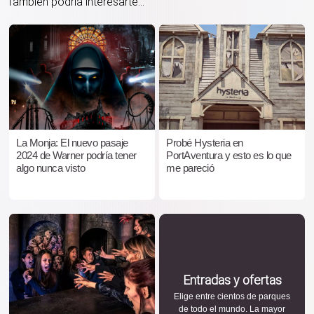
También podría interesarte...
La Monja: El nuevo pasaje
Probé Hysteria en
2024 de Warner podría tener
PortAventura y esto es lo que
algo nunca visto
me pareció
Entradas y ofertas
Elige entre cientos de parques
de todo el mundo. La mayor